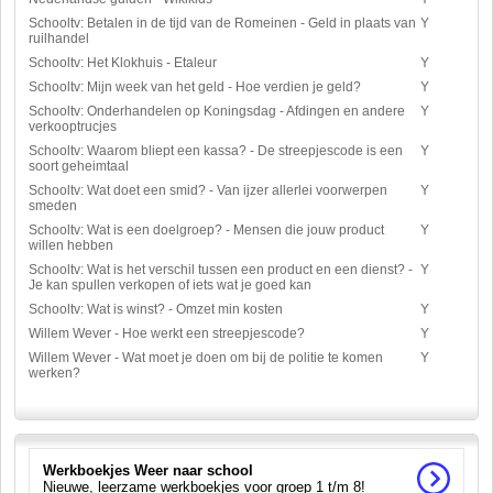
Schooltv: Betalen in de tijd van de Romeinen - Geld in plaats van
Y
ruilhandel
Schooltv: Het Klokhuis - Etaleur
Y
Schooltv: Mijn week van het geld - Hoe verdien je geld?
Y
Schooltv: Onderhandelen op Koningsdag - Afdingen en andere
Y
verkooptrucjes
Schooltv: Waarom bliept een kassa? - De streepjescode is een
Y
soort geheimtaal
Schooltv: Wat doet een smid? - Van ijzer allerlei voorwerpen
Y
smeden
Schooltv: Wat is een doelgroep? - Mensen die jouw product
Y
willen hebben
Schooltv: Wat is het verschil tussen een product en een dienst? -
Y
Je kan spullen verkopen of iets wat je goed kan
Schooltv: Wat is winst? - Omzet min kosten
Y
Willem Wever - Hoe werkt een streepjescode?
Y
Willem Wever - Wat moet je doen om bij de politie te komen
Y
werken?
Werkboekjes Weer naar school
Nieuwe, leerzame werkboekjes voor groep 1 t/m 8!