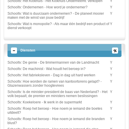
Schooltv: Het Klokhuis - Het Klokhuis Onderneemt: Verkopen
Y
Schooltv: Ondernemen - Hoe word je ondernemer?
Y
Schooltv: Wat is duurzaam ondernemen? - De planeet mooier
Y
maken met de winst van jouw bedrijf
Schooltv: Wat is monopolie? - Als maar één bedrijf een product of
Y
dienst verkoopt
Diensten
Schooltv: De genie - De timmermannen van de Landmacht
Y
Schooltv: De machinist - Wat houdt het beroep in?
Y
Schooltv: Het fabrieksleven - Dag in dag uit hard werken
Y
Schooltv: Hoe worden de ramen van kantoortorens gelapt? -
Y
Glazenwassers zonder hoogtevrees
Schooltv: Is de minister-president de baas van Nederland? - Het
Y
volk bepaalt, de premier en ministers nemen beslissingen
Schooltv: Koekeloere - Ik werk in de supermarkt
Y
Schooltv: Roep het beroep - Hoe noem je iemand die boetes
Y
uitdeelt?
Schooltv: Roep het beroep - Hoe noem je iemand die branden
Y
blust?