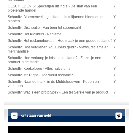
GESCHIEDENIS: Specerijen uit Indië - De start van een
Y
bloeiende handel
Schooltv: Bloemenveiling - Handel in miljoenen bloemen en
Y
planten
Schooltv: Distributie - Van boer tot supermarkt
Y
Schooltv: Het Klokhuis - Reclame
Y
Schooltv: Het reclamebureau - Hoe maak je een goede reclame?
Y
Schooltv: Hoe verdienen YouTubers geld? - Views, reclame en
Y
merchandise
Schooltv: Hoe verkoop je iets met reclame? - Zo zet je een
Y
product in de markt
Schooltv: Koekeloere - Alles halve prijs
Y
Schooltv: Mr. Right - Hoe werkt reclame?
Y
Schooltv: Naar de markt in de Middeleeuwen - Kopen en
Y
verkopen
Schooltv: Wat is een prototype? - Een testversie van je product
Y
ontstaan van geld