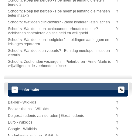
Schooltv: Roep het beroep - Hoe noem je iemand die eten
Y
bereidt?
Schooltv: Roep het beroep - Hoe noem je iemand die mensen
Y
beter maakt?
Schooltv: Wat doen cliniclowns? - Zieke kinderen laten lachen
Y
Schooltv: Wat doet een achtbaanonderhoudsmonteur? -
Y
Achtbanen controleren op snelheid en veiligheid
Schooltv: Wat doet een loodgieter? - Leidingen aanleggen en
Y
lekkages repareren
Schooltv: Wat doet een veearts? - Een dag meelopen met een
Y
veearts
Schooltv: Zeehonden verzorgen in Pieterburen - Anne-Marte is
Y
vrijwilliger op de zeehondencrèche
informatie
Bakker - Wikikids
Y
Boekdrukkunst - Wikikids
Y
De geschiedenis van sieraden | Geschiedenis
Y
Euro - Wikikids
Y
Google - Wikikids
Y
Nederlandse gulden - Wikikids
Y