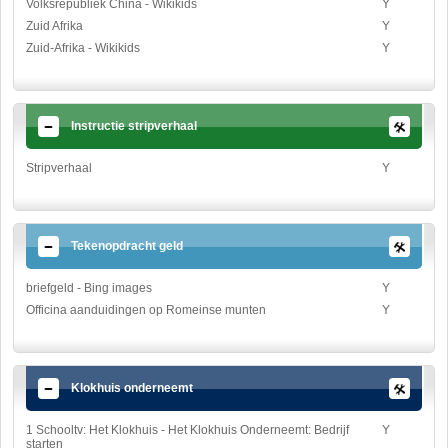
Volksrepubliek China - Wikikids
Y
Zuid Afrika
Y
Zuid-Afrika - Wikikids
Y
Instructie stripverhaal
Stripverhaal
Y
Tekenopdracht geld
briefgeld - Bing images
Y
Officina aanduidingen op Romeinse munten
Y
Klokhuis onderneemt
1 Schooltv: Het Klokhuis - Het Klokhuis Onderneemt: Bedrijf
Y
starten