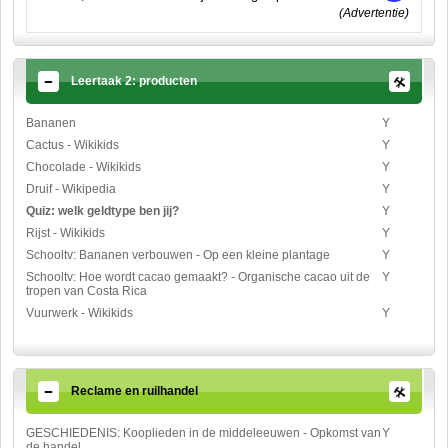
(Advertentie)
Leertaak 2: producten
Bananen
Y
Cactus - Wikikids
Y
Chocolade - Wikikids
Y
Druif - Wikipedia
Y
Quiz: welk geldtype ben jij?
Y
Rijst - Wikikids
Y
Schooltv: Bananen verbouwen - Op een kleine plantage
Y
Schooltv: Hoe wordt cacao gemaakt? - Organische cacao uit de
Y
tropen van Costa Rica
Vuurwerk - Wikikids
Y
Reclame en ruilhandel
GESCHIEDENIS: Kooplieden in de middeleeuwen - Opkomst van
Y
de handel