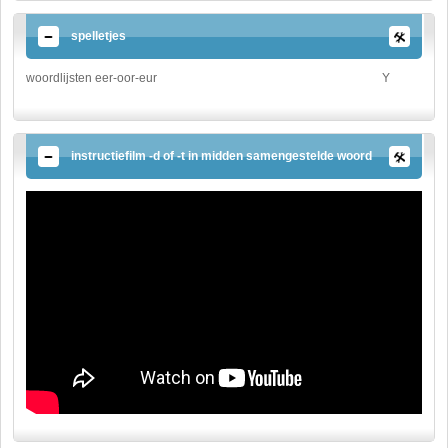
spelletjes
woordlijsten eer-oor-eur
Y
instructiefilm -d of -t in midden samengestelde woord