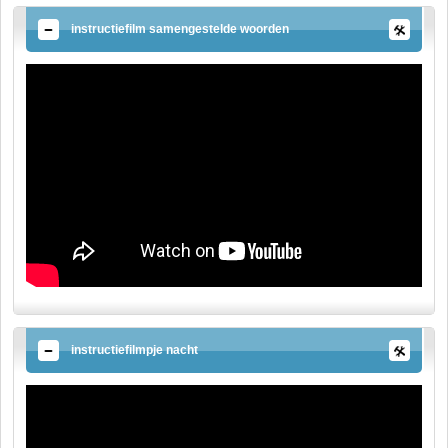
instructiefilm samengestelde woorden
instructiefilmpje nacht