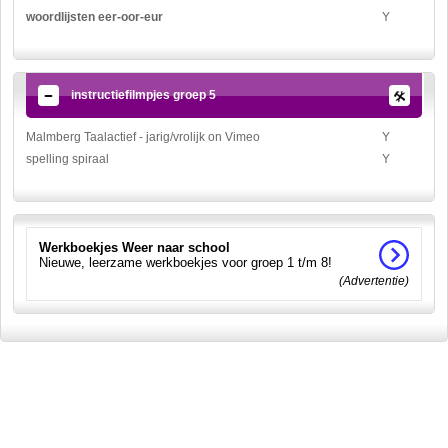
woordlijsten eer-oor-eur
Y
instructiefilmpjes groep 5
Malmberg Taalactief - jarig/vrolijk on Vimeo
Y
spelling spiraal
Y
Werkboekjes Weer naar school
Nieuwe, leerzame werkboekjes voor groep 1 t/m 8!
(Advertentie)