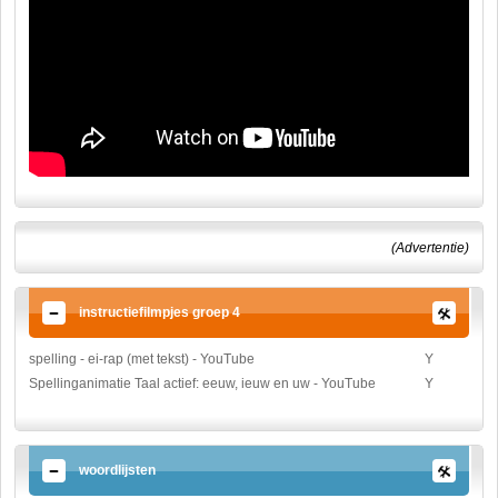
(Advertentie)
instructiefilmpjes groep 4
spelling - ei-rap (met tekst) - YouTube
Y
Spellinganimatie Taal actief: eeuw, ieuw en uw - YouTube
Y
woordlijsten